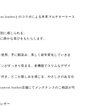
s leatherとのコラボによる本革マルチキーケース
特別に感じられる。
日に静かな喜びをもたらします。
を使用。手に馴染み、美しく経年変化していきま
インがすっきり収まる、多機能でスリムなデザイ
ド付き。どこか親しみを感じる、やさしさのある仕
vas leather店舗にてメンテナンスのご相談が可
パレザー