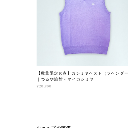
【数量限定10点】カシミヤベスト（ラベンダ
｜つるや旅館 × マイカシミヤ
¥20,900