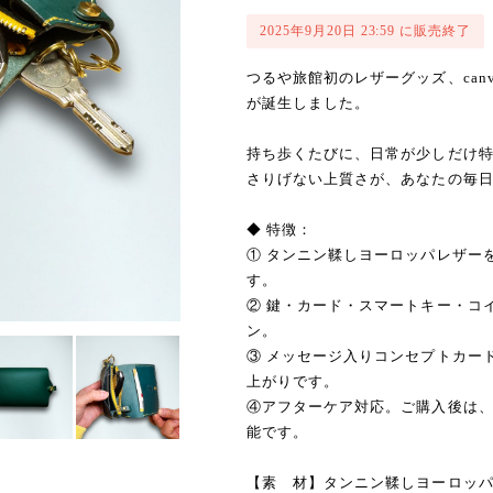
2025年9月20日 23:59 に販売終了
つるや旅館初のレザーグッズ、canva
が誕生しました。
持ち歩くたびに、日常が少しだけ
さりげない上質さが、あなたの毎
◆ 特徴：
① タンニン鞣しヨーロッパレザー
す。
② 鍵・カード・スマートキー・コ
ン。
③ メッセージ入りコンセプトカー
上がりです。
④アフターケア対応。ご購入後は、can
能です。
【素 材】タンニン鞣しヨーロッ