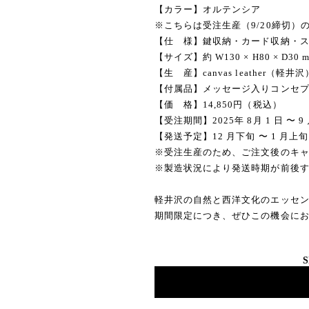
【カラー】オルテンシア
※こちらは受注生産（9/20締切
【仕 様】鍵収納・カード収納・
【サイズ】約 W130 × H80 × D3
【生 産】canvas leather（軽井沢
【付属品】メッセージ入りコンセ
【価 格】14,850円（税込）
【受注期間】2025年 8月 1 日 〜 9 月
【発送予定】12 月下旬 〜 1 月上
※受注生産のため、ご注文後のキ
※製造状況により発送時期が前後
軽井沢の自然と西洋文化のエッセ
期間限定につき、ぜひこの機会に
S