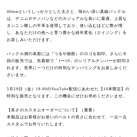
40mmというしっかりとした太さと、味わい深い真鍮バックル
は、デニムやチノパンなどのカジュアルな装いに最適。上質な
タンニン鞣しの牛革を使用しており、使い込むほどに艶が増
し、あなただけの色へと育つ豊かな経年変化（エイジング）を
お楽しみいただけます。
バックル側の表面には『つるや旅館』のロゴを刻印。さらに今
回の販売では、先着順で「1〜10」のシリアルナンバーが刻印さ
れます。世界に一つだけの特別なナンバリングをお楽しみくだ
さいませ。
5月29日（金）19:00のYouTube配信にあわせた【10本限定】の
特別な販売となります。この機会にぜひお求めくださいませ。
【長さのカスタムオーダーについて】（重要）
本製品はお客様がお使いのベルトの長さに合わせて、一点一点
カスタムでお作りいたします。