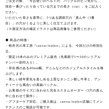
ご注文の際、「今お使いのベルトの、バックルのピン先から、
現在一番ぴったり合っている穴までの長さ（cm）」をご記入く
ださい。
いただいた長さを基準に、5つある調節穴の「真ん中（3番
目）」の穴がくるように美しく仕立て上げます。
（※測定方法の補足イラストは商品画像をご参照ください）
◆ 商品の特徴：
・軽井沢の革工房『canvas leather』による、今回だけの特別仕
立。
・限定10本のみのプレミアム販売（先着順で1〜10のシリアル
ナンバー刻印入り）。
・存在感のある40mm幅。デニムなどのカジュアルスタイルを格
上げします。
・美しい経年変化を楽しめる上質なタンニン鞣し牛革と、アン
ティークな風合いの真鍮バックル。
・お客様のサイズに合わせた完全カスタムオーダー（5穴の真ん
中に合わせて製作）。
・アフターケア対応。ご購入後は、canvas leather店舗にてメン
テナンスのご相談が可能です。